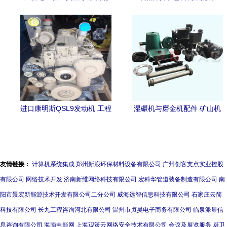
件代理价格 江浙地区普旭真
空泵原装配件代理型号规格
进口康明斯QSL9发动机 工程
湿碾机与磨金机配件 矿山机
机械动力的可靠之选
械及选矿设备自动化的核心
保障
友情链接：
计算机系统集成
郑州新浪环保材料设备有限公司
广州创客支点实业控股
有限公司
网络技术开发
济南新维网络科技有限公司
宏科华管道装备制造有限公司
南
阳市景宏新能源技术开发有限公司二分公司
威海远智信息科技有限公司
石家庄云简
科技有限公司
长九工程咨询河北有限公司
温州市贞昊电子商务有限公司
临泉派显信
息咨询有限公司
海南电影网
上海观策云网络安全技术有限公司
会议及展览服务
厨卫