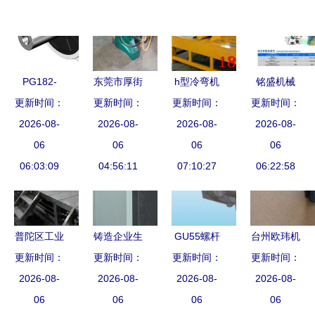
PG182-
东莞市厚街
h型冷弯机
铭盛机械
更新时间：
010行星减
坤泰铸造机
更新时间：
更新时间：
阿拉善-哪
深耕生物质
更新时间：
速机 专为
2026-08-
2026-08-
械设备厂
里有卖？机
2026-08-
设备与环模
2026-08-
西门子伺服
06
自动化生产
06
械设备及配
06
配件，自动
06
电机优化的
06:03:09
线引领智造
04:56:11
件采购指南
07:10:27
化产线引领
06:22:58
高精度传动
新篇章
行业智造升
之选
级
普陀区工业
铸造企业生
GU55螺杆
台州欧玮机
设备回收，
更新时间：
更新时间：
产忙 自动
压缩机机头
更新时间：
更新时间：
械 自动化
您的可靠物
2026-08-
化生产线高
2026-08-
高效可靠的
2026-08-
生产线与农
2026-08-
资处理伙伴
06
效运转
06
机械及行业
06
机配件产品
06