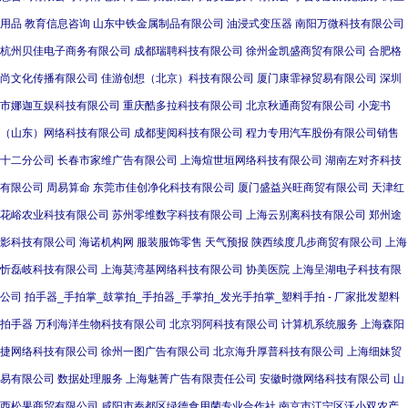
用品
教育信息咨询
山东中铁金属制品有限公司
油浸式变压器
南阳万微科技有限公司
杭州贝佳电子商务有限公司
成都瑞聘科技有限公司
徐州金凯盛商贸有限公司
合肥格
尚文化传播有限公司
佳游创想（北京）科技有限公司
厦门康霏禄贸易有限公司
深圳
市娜迦互娱科技有限公司
重庆酷多拉科技有限公司
北京秋通商贸有限公司
小宠书
（山东）网络科技有限公司
成都斐阅科技有限公司
程力专用汽车股份有限公司销售
十二分公司
长春市家维广告有限公司
上海煊世垣网络科技有限公司
湖南左对齐科技
有限公司
周易算命
东莞市佳创净化科技有限公司
厦门盛益兴旺商贸有限公司
天津红
花峪农业科技有限公司
苏州零维数字科技有限公司
上海云别离科技有限公司
郑州途
影科技有限公司
海诺机构网
服装服饰零售
天气预报
陕西续度几步商贸有限公司
上海
忻磊岐科技有限公司
上海莫湾基网络科技有限公司
协美医院
上海呈湖电子科技有限
公司
拍手器_手拍掌_鼓掌拍_手拍器_手掌拍_发光手拍掌_塑料手拍 - 厂家批发塑料
拍手器
万利海洋生物科技有限公司
北京羽阿科技有限公司
计算机系统服务
上海森阳
捷网络科技有限公司
徐州一图广告有限公司
北京海升厚普科技有限公司
上海细妹贸
易有限公司
数据处理服务
上海魅菁广告有限责任公司
安徽时微网络科技有限公司
山
西松果商贸有限公司
咸阳市秦都区绿德食用菌专业合作社
南京市江宁区沃小双农产