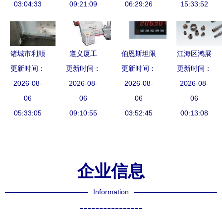
03:04:33
09:21:09
设备核心组
06:29:26
列表全解析
15:33:52
件
诸城市利顺
遵义厦工
伯恩斯坦限
江海区鸿展
更新时间：
机械厂 打
更新时间：
40B装载机
更新时间：
位开关 自
玻璃机械配
更新时间：
造自动化生
2026-08-
配件选购指
2026-08-
动化生产线
2026-08-
件行机械设
2026-08-
产线，引领
06
南 性能与
06
中的关键机
06
备及配件报
06
机械及配件
05:33:05
价格分析
09:10:55
03:52:45
械配件
价与服务概
00:13:08
产业升级
览
企业信息
Information
----------------